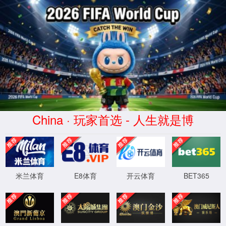
168直播(CHN)体育赛事免费观看-
Official Platform
页面错误！请稍后再试～
XML 地图