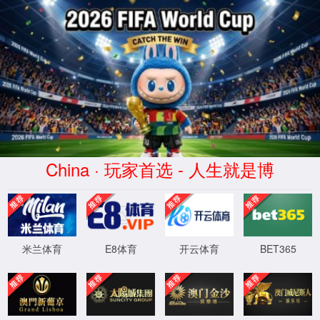
168直播(CHN)体育赛事免费观看-
Official Platform
页面错误！请稍后再试～
XML 地图