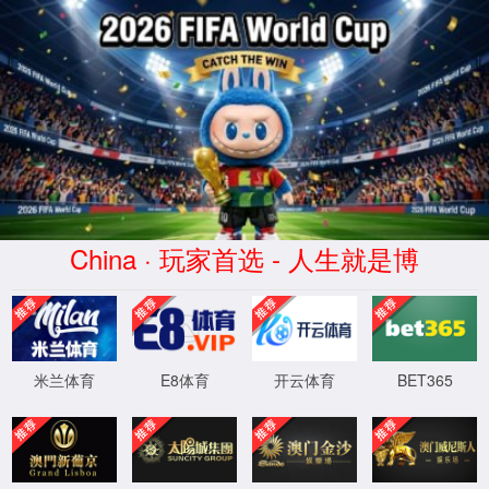
168直播(CHN)体育赛事免费观看-
Official Platform
页面错误！请稍后再试～
XML 地图