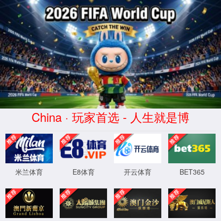
168直播(CHN)体育赛事免费观看-
Official Platform
页面错误！请稍后再试～
XML 地图