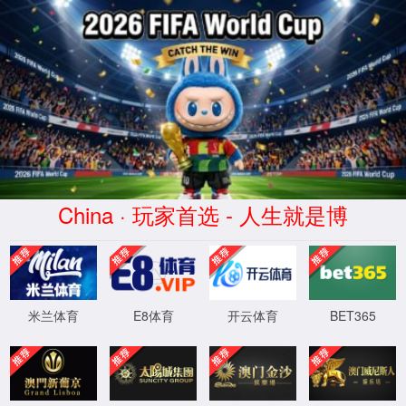
168直播(CHN)体育赛事免费观看-
Official Platform
页面错误！请稍后再试～
XML 地图