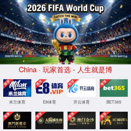
168直播(CHN)体育赛事免费观看-
Official Platform
页面错误！请稍后再试～
XML 地图