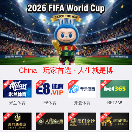
168直播(CHN)体育赛事免费观看-
Official Platform
页面错误！请稍后再试～
XML 地图